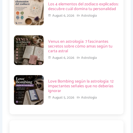
h
i
Los 4 elementos del zodiaco explicados:
t
g
descubre cuál domina tu personalidad
h
t
August 6, 2026
Astrología
Venus en astrología: 7 fascinantes
secretos sobre cómo amas según tu
carta astral
August 6, 2026
Astrología
Love Bombing según la astrología: 12
impactantes señales que no deberías
ignorar
August 5, 2026
Astrología