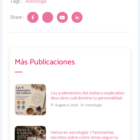
Tags :
Astrología
J
J
J
J
Share :
k
k
k
k
i
i
i
i
-
-
-
-
f
t
y
l
a
w
o
i
c
i
u
n
e
t
t
k
b
t
u
e
Más Publicaciones
o
e
b
d
o
r
e
i
k
-
-
n
-
l
v
-
f
i
-
i
g
l
n
h
i
Los 4 elementos del zodiaco explicados:
t
g
descubre cuál domina tu personalidad
h
t
August 6, 2026
Astrología
Venus en astrología: 7 fascinantes
secretos sobre cómo amas según tu