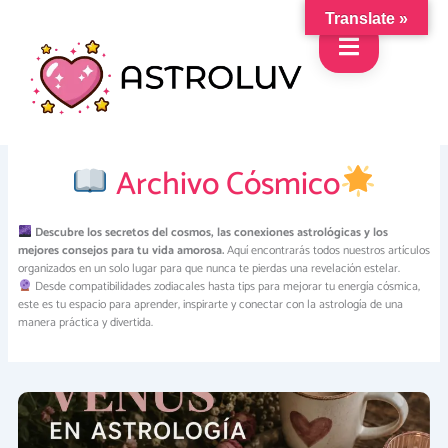
Skip
Translate »
to
content
Archivo Cósmico
Descubre los secretos del cosmos, las conexiones astrológicas y los
mejores consejos para tu vida amorosa.
Aquí encontrarás todos nuestros artículos
organizados en un solo lugar para que nunca te pierdas una revelación estelar.
Desde compatibilidades zodiacales hasta tips para mejorar tu energía cósmica,
este es tu espacio para aprender, inspirarte y conectar con la astrología de una
manera práctica y divertida.