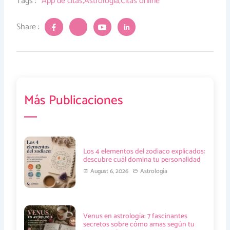
Tags :
App de citas
,
Astrología
,
Citas online
J
J
J
J
Share :
k
k
k
k
i
i
i
i
-
-
-
-
f
t
y
l
a
w
o
i
c
i
u
n
e
t
t
k
b
t
u
e
Más Publicaciones
o
e
b
d
o
r
e
i
k
-
-
n
-
l
v
-
f
i
-
i
g
l
n
h
i
Los 4 elementos del zodiaco explicados:
t
g
descubre cuál domina tu personalidad
h
t
August 6, 2026
Astrología
Venus en astrología: 7 fascinantes
secretos sobre cómo amas según tu