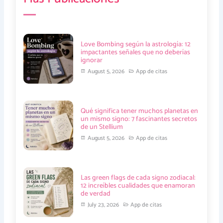
o
r
e
i
k
-
-
n
-
l
v
-
f
i
-
i
g
l
n
h
i
Love Bombing según la astrología: 12
t
g
impactantes señales que no deberías
h
ignorar
t
August 5, 2026
App de citas
Qué significa tener muchos planetas en
un mismo signo: 7 fascinantes secretos
de un Stellium
August 5, 2026
App de citas
Las green flags de cada signo zodiacal:
12 increíbles cualidades que enamoran
de verdad
July 23, 2026
App de citas