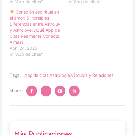
In "App de citas"
In "App de citas"
Conexión espiritual en
el amor: 5 increíbles
Diferencias entre Astroluv
y Astrolove: ¿Qué App de
Citas Realmente Conecta
Almas?
April 24, 2025
In "App de citas"
Tags :
App de citas
,
Astrología
,
Vínculos y Relaciones
J
J
J
J
Share :
k
k
k
k
i
i
i
i
-
-
-
-
f
t
y
l
a
w
o
i
c
i
u
n
e
t
t
k
b
t
u
e
Más Publicaciones
o
e
b
d