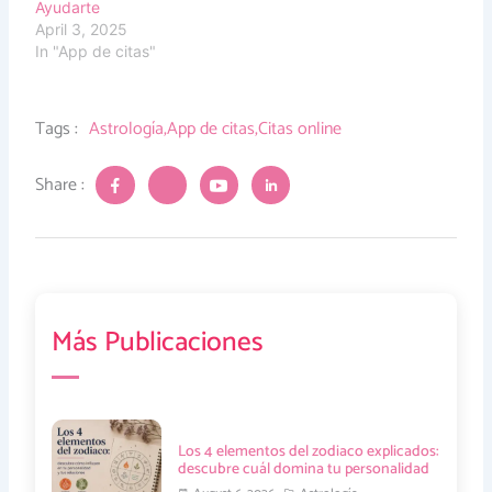
Ayudarte
April 3, 2025
In "App de citas"
Tags :
Astrología
,
App de citas
,
Citas online
J
J
J
J
Share :
k
k
k
k
i
i
i
i
-
-
-
-
f
t
y
l
a
w
o
i
c
i
u
n
e
t
t
k
b
t
u
e
Más Publicaciones
o
e
b
d
o
r
e
i
k
-
-
n
-
l
v
-
f
i
-
i
g
l
n
h
i
Los 4 elementos del zodiaco explicados:
t
g
descubre cuál domina tu personalidad
h
t